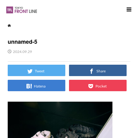
unnamed-5
2024.09.29
Tweet
Share
Hatena
Pocket