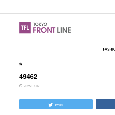
FASHI
49462
2025.05.02
Tweet