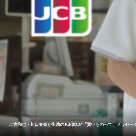
二宮和也・川口春奈が出演のJCB新CM「買いものって、メッセージだ