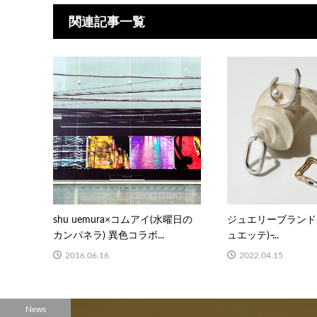
関連記事一覧
shu uemura×コムアイ(水曜日の
ジュエリーブランド “J
カンパネラ) 異色コラボ...
ュエッテ) ̶...
2016.06.16
2022.04.15
News