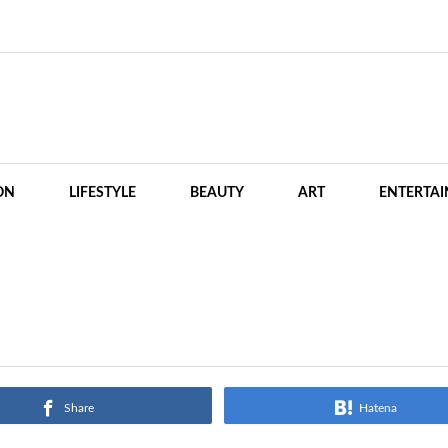
ON
LIFESTYLE
BEAUTY
ART
ENTERTA
Share
Hatena