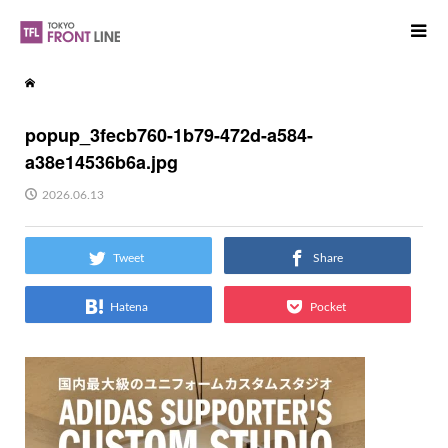
popup_3fecb760-1b79-472d-a584-
a38e14536b6a.jpg
2026.06.13
Tweet
Share
Hatena
Pocket