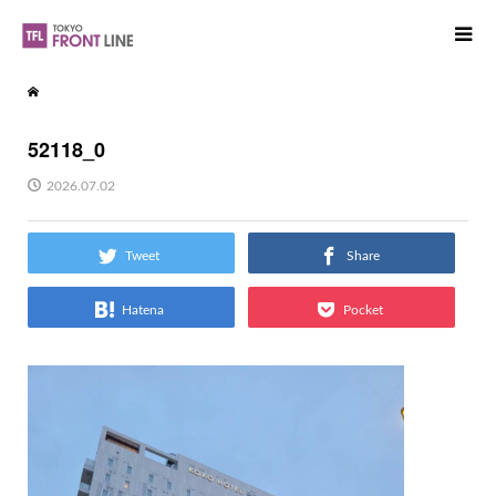
52118_0
2026.07.02
Tweet
Share
Hatena
Pocket