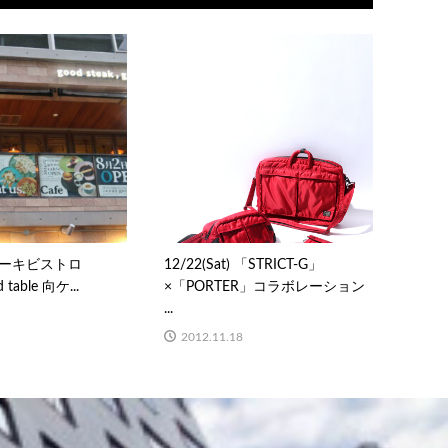
ーキビストロ
12/22(Sat) 「STRICT-G」
 table 向ケ...
×「PORTER」コラボレーション
...
2012.11.18