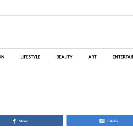
ON
LIFESTYLE
BEAUTY
ART
ENTERTA
Share
Hatena