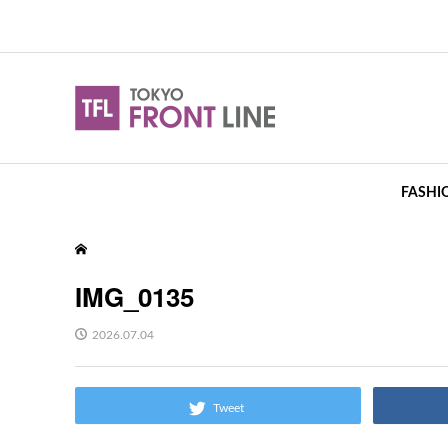
FASHI
IMG_0135
2026.07.04
Tweet