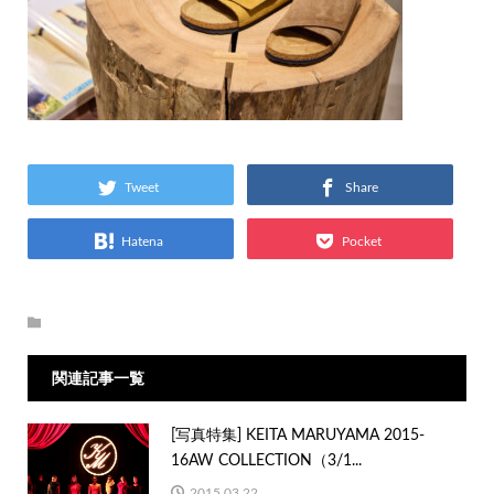
Tweet
Share
Hatena
Pocket
関連記事一覧
[写真特集] KEITA MARUYAMA 2015-
16AW COLLECTION（3/1...
2015.03.22