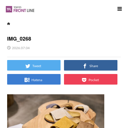
IMG_0268
2026.07.04
Tweet
Share
Hatena
Pocket