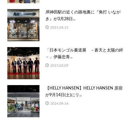
JR神田駅の近くの路地裏に『角打 いなが
き』が3月28日...
2021.04.15
「日本モンゴル書道展 －蒼天と太陽の絆
－」伊藤忠青...
2015.03.09
【HELLY HANSEN】HELLY HANSEN 原宿
が9月14日(土)にリ...
2024.09.14