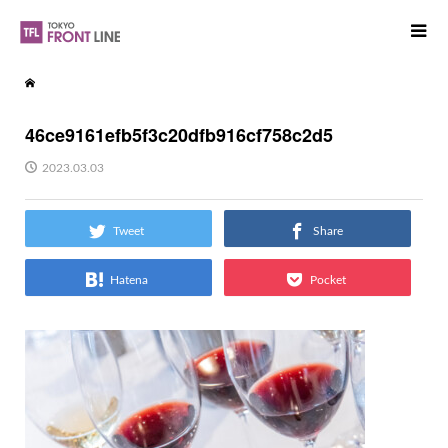
46ce9161efb5f3c20dfb916cf758c2d5
2023.03.03
Tweet
Share
Hatena
Pocket