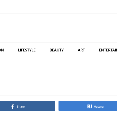
ON
LIFESTYLE
BEAUTY
ART
ENTERTA
Share
Hatena