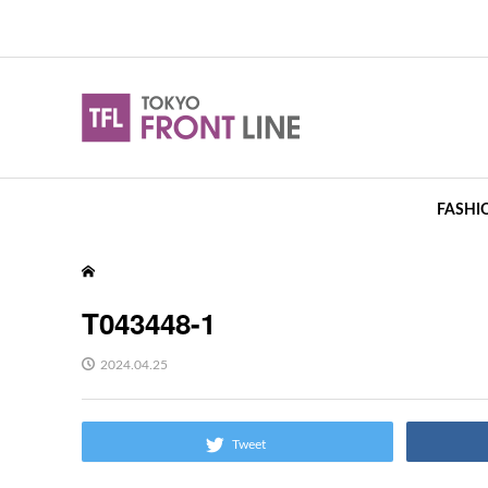
FASHI
T043448-1
2024.04.25
Tweet