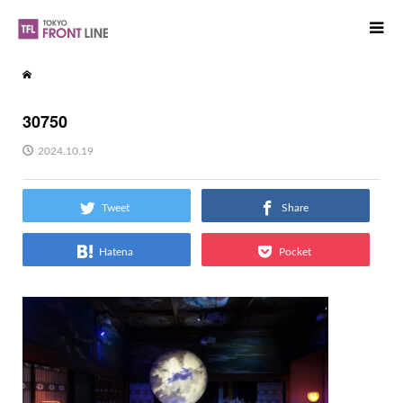
30750
2024.10.19
Tweet
Share
Hatena
Pocket