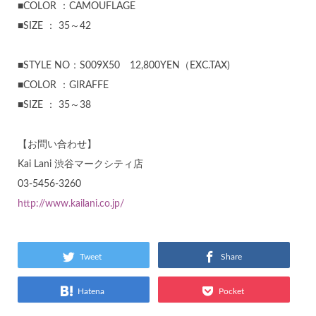
■COLOR ：CAMOUFLAGE
■SIZE ： 35～42
■STYLE NO：S009X50 12,800YEN（EXC.TAX)
■COLOR ：GIRAFFE
■SIZE ： 35～38
【お問い合わせ】
Kai Lani 渋谷マークシティ店
03-5456-3260
http://www.kailani.co.jp/
Tweet
Share
Hatena
Pocket