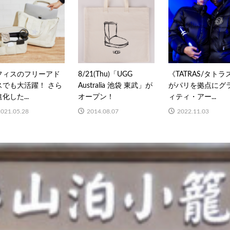
フィスのフリーアド
8/21(Thu)「UGG
《TATRAS/タトラ
スでも大活躍！ さら
Australia 池袋 東武」が
がパリを拠点にグ
化した...
オープン！
ィティ・アー...
2021.05.28
2014.08.07
2022.11.03