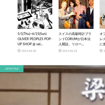
5/1(Thu)~6/15(Sun)
スイスの高級時計ブラ
オ
OLIVER PEOPLES POP-
ンドCORUMが日本法
レ
UP SHOP @ val...
人開設。リロー...
に進
2014.04.30
2014.06.24
LIFESTYLE