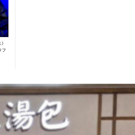
ス》
ラフ