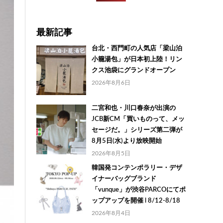
最新記事
台北・西門町の人気店「梁山泊
小籠湯包」が日本初上陸！リン
クス池袋にグランドオープン
2026年8月6日
二宮和也・川口春奈が出演の
JCB新CM「買いものって、メッ
セージだ。」シリーズ第二弾が
8月5日(水)より放映開始
2026年8月5日
韓国発コンテンポラリー・デザ
イナーバッグブランド
「vunque」が渋谷PARCOにてポ
ップアップを開催 l 8/12-8/18
2026年8月4日