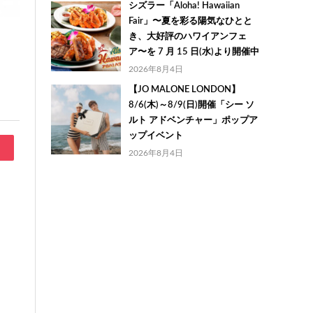
シズラー「Aloha! Hawaiian
Fair」〜夏を彩る陽気なひとと
き、大好評のハワイアンフェ
ア〜を 7 月 15 日(水)より開催中
2026年8月4日
【JO MALONE LONDON】
8/6(木)～8/9(日)開催「シー ソ
ルト アドベンチャー」ポップア
ップイベント
2026年8月4日