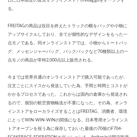
日に日本限定の直営オンラインストア(freitag.jp)をオープンす
る。
FREITAGの商品は役目を終えたトラックの幌をバッグや小物に
アップサイクルしており、全てが個性的なデザインをもった一
点モノである。同オンラインストアでは、小物からトートバッ
グ、メッセンジャーバッグ、バックパックなど70種類以上の一
点モノの商品が常時2,000点以上販売される。
今までは世界共通のオンラインストアで購入可能であったが、
注文ごとにスイスから発送していた為、手間と時間とコストが
かかるプロセスであった。これからは国内の倉庫から発送され
るので、個別の航空貨物輸送が不要になった。その為、オンラ
インストアをローカライズすることはFREITAG、消費者、環境
にとってWIN-WIN-WINの関係になる。日本専用オンラインス
トアオープンを祝う為に保存しておいた最後の70個のF704-