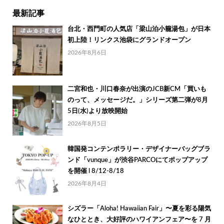
最新記事
台北・西門町の人気店「梁山泊小籠湯包」が日本
初上陸！リンクス池袋にグランドオープン
2026年8月6日
二宮和也・川口春奈が出演のJCB新CM「買いも
のって、メッセージだ。」シリーズ第二弾が8月
5日(水)より放映開始
2026年8月5日
韓国発コンテンポラリー・デザイナーバッグブラ
ンド「vunque」が渋谷PARCOにてポップアップ
を開催 l 8/12-8/18
2026年8月4日
シズラー「Aloha! Hawaiian Fair」〜夏を彩る陽気
なひととき、大好評のハワイアンフェア〜を 7 月