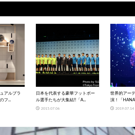
ュアルブラ
日本を代表する豪華フットボー
世界的アーティ
フ...
ル選手たちが大集結!!「A...
演！「HANAVIV
2015.07.06
2019.07.14