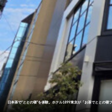
日本茶で“ととの寝”を体験。ホテル1899東京が「お茶でととの寝プ..