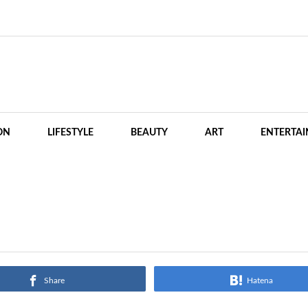
ON
LIFESTYLE
BEAUTY
ART
ENTERTA
Share
Hatena