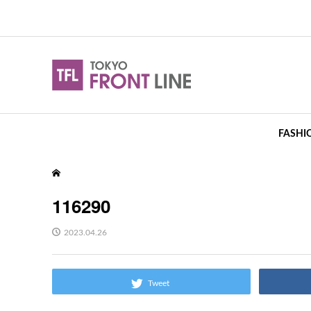
FASHI
116290
2023.04.26
Tweet