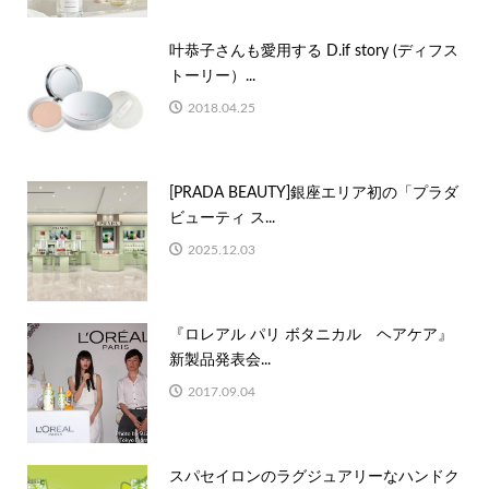
叶恭子さんも愛用する D.if story (ディフス
トーリー）...
2018.04.25
[PRADA BEAUTY]銀座エリア初の「プラダ
ビューティ ス...
2025.12.03
『ロレアル パリ ボタニカル ヘアケア』
新製品発表会...
2017.09.04
スパセイロンのラグジュアリーなハンドク