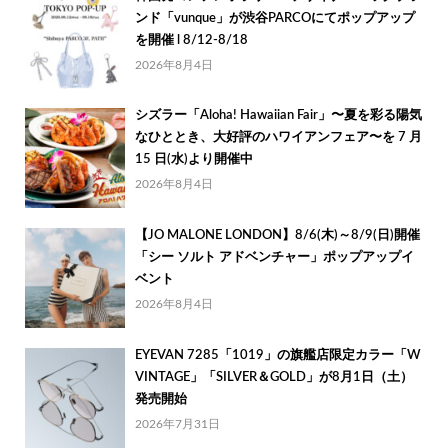
ンド「vunque」が渋谷PARCOにてポップアップ
を開催 l 8/12-8/18
2026年8月4日
シズラー「Aloha! Hawaiian Fair」〜夏を彩る陽気
なひととき、大好評のハワイアンフェア〜を 7 月
15 日(水)より開催中
2026年8月4日
【JO MALONE LONDON】8/6(木)～8/9(日)開催
「シー ソルト アドベンチャー」ポップアップイ
ベント
2026年8月4日
EYEVAN 7285「1019」の旗艦店限定カラー「W
VINTAGE」「SILVER＆GOLD」が8月1日（土）
発売開始
2026年7月31日