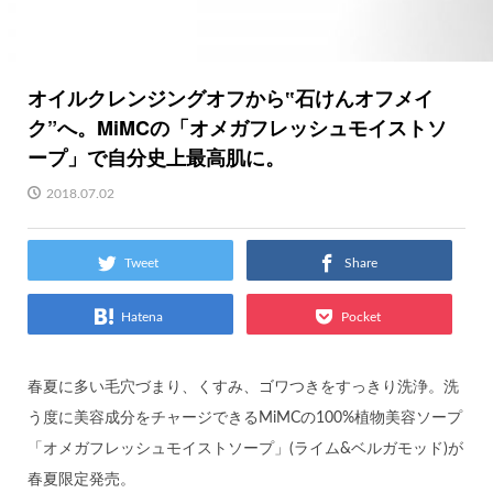
オイルクレンジングオフから‟石けんオフメイ
ク”へ。MiMCの「オメガフレッシュモイストソ
ープ」で自分史上最高肌に。
2018.07.02
Tweet
Share
Hatena
Pocket
春夏に多い毛穴づまり、くすみ、ゴワつきをすっきり洗浄。洗
う度に美容成分をチャージできるMiMCの100%植物美容ソープ
「オメガフレッシュモイストソープ」(ライム&ベルガモッド)が
春夏限定発売。