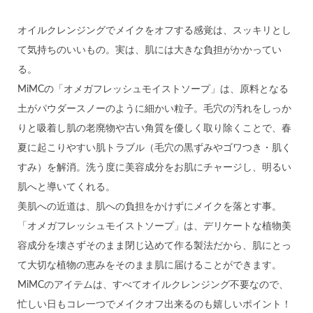
オイルクレンジングでメイクをオフする感覚は、スッキリとし
て気持ちのいいもの。実は、肌には大きな負担がかかってい
る。
MiMCの「オメガフレッシュモイストソープ」は、原料となる
土がパウダースノーのように細かい粒子。毛穴の汚れをしっか
りと吸着し肌の老廃物や古い角質を優しく取り除くことで、春
夏に起こりやすい肌トラブル（毛穴の黒ずみやゴワつき・肌く
すみ）を解消。洗う度に美容成分をお肌にチャージし、明るい
肌へと導いてくれる。
美肌への近道は、肌への負担をかけずにメイクを落とす事。
「オメガフレッシュモイストソープ」は、デリケートな植物美
容成分を壊さずそのまま閉じ込めて作る製法だから、肌にとっ
て大切な植物の恵みをそのまま肌に届けることができます。
MiMCのアイテムは、すべてオイルクレンジング不要なので、
忙しい日もコレ一つでメイクオフ出来るのも嬉しいポイント！