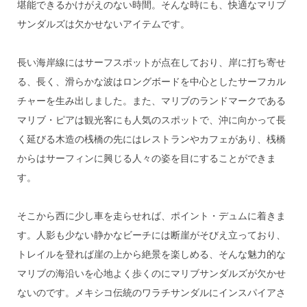
堪能できるかけがえのない時間。そんな時にも、快適なマリブ
サンダルズは欠かせないアイテムです。
長い海岸線にはサーフスポットが点在しており、岸に打ち寄せ
る、長く、滑らかな波はロングボードを中心としたサーフカル
チャーを生み出しました。また、マリブのランドマークである
マリブ・ピアは観光客にも人気のスポットで、沖に向かって長
く延びる木造の桟橋の先にはレストランやカフェがあり、桟橋
からはサーフィンに興じる人々の姿を目にすることができま
す。
そこから西に少し車を走らせれば、ポイント・デュムに着きま
す。人影も少ない静かなビーチには断崖がそびえ立っており、
トレイルを登れば崖の上から絶景を楽しめる、そんな魅力的な
マリブの海沿いを心地よく歩くのにマリブサンダルズが欠かせ
ないのです。メキシコ伝統のワラチサンダルにインスパイアさ