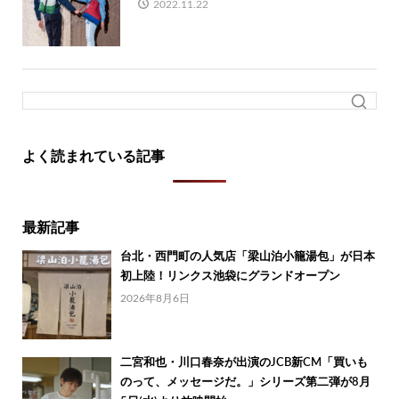
2022.11.22
よく読まれている記事
最新記事
台北・西門町の人気店「梁山泊小籠湯包」が日本
初上陸！リンクス池袋にグランドオープン
2026年8月6日
二宮和也・川口春奈が出演のJCB新CM「買いも
のって、メッセージだ。」シリーズ第二弾が8月