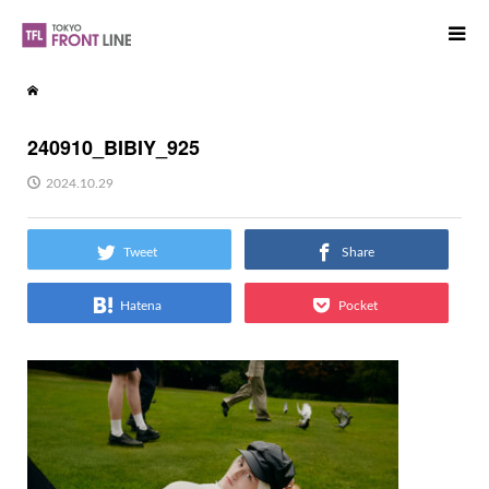
240910_BIBIY_925
2024.10.29
Tweet
Share
Hatena
Pocket