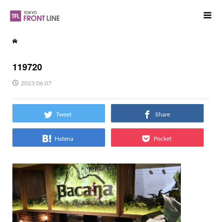
119720
2023.06.07
Tweet
Share
Hatena
Pocket