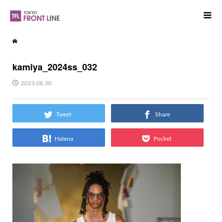
kamiya_2024ss_032
2023.08.30
Tweet
Share
Hatena
Pocket