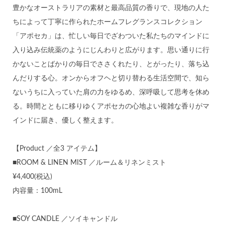
豊かなオーストラリアの素材と最高品質の香りで、現地の人た
ちによって丁寧に作られたホームフレグランスコレクション
「アポセカ」は、忙しい毎日でざわついた私たちのマインドに
入り込み伝統薬のようにじんわりと広がります。思い通りに行
かないことばかりの毎日でささくれたり、とがったり、落ち込
んだりする心。オンからオフヘと切り替わる生活空間で、知ら
ないうちに入っていた肩の力をゆるめ、深呼吸して思考を休め
る。時間とともに移りゆくアポセカの心地よい複雑な香りがマ
インドに届き、優しく整えます。
【Product ／全3 アイテム】
■ROOM & LINEN MIST ／ルーム＆リネンミスト
¥4,400(税込)
内容量：100mL
■SOY CANDLE ／ソイキャンドル