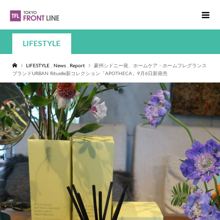
LIFESTYLE
LIFESTYLE
,
News
,
Report
豪州シドニー発、ホームケア・ホームフレグランス
ブランドURBAN Rituelle新コレクション「APOTHECA」9月6日新発売