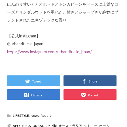
ほんのり甘いカカオポッドとトンカビーンをベースに上質なロ
ーズとサンダルウッドを重ねた、甘さとシャープさが絶妙にブ
レンドされたエキゾチックな香り
【公式Instagram】
@urbanrituelle_japan
https://www.instagram.com/urbanrituelle_japan/
Tweet
Share
Hatena
Pocket
LIFESTYLE
,
News
,
Report
APOTHECA
,
URBAN Rituelle
,
オーストラリア
,
シドニー
,
ホーム