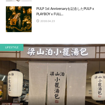
PULP 1st Anniversaryを記念したPULP x
PLAYBOY x FULL...
2018.04.23
LIFESTYLE