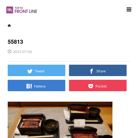
55813
2025.07.06
Tweet
Share
Hatena
Pocket