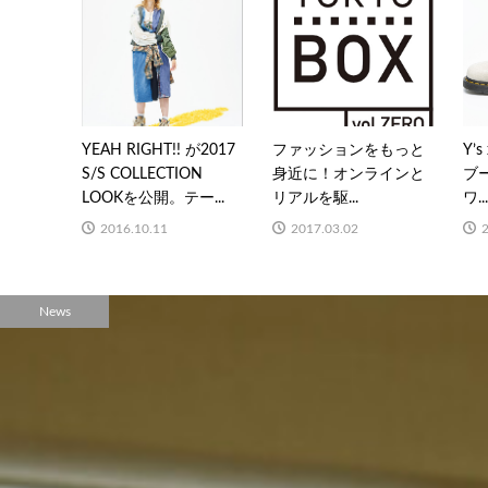
YEAH RIGHT!! が2017
ファッションをもっと
Y’s
S/S COLLECTION
身近に！オンラインと
ブ
LOOKを公開。テー...
リアルを駆...
ワ..
2016.10.11
2017.03.02
News