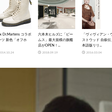
 x Dr.Martens コラボ
六本木ヒルズに「ビー
「ヴィヴィアン・
ーツ 新色「オフホ
ムス」最大規模の旗艦
ストウッド 自叙伝
.
店がOPEN！...
本語版リリ...
2014.10.24
2018.09.19
2016.03.04