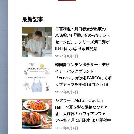
最新記事
二宮和也・川口春奈が出演の
JCB新CM「買いものって、メッ
セージだ。」シリーズ第二弾が
8月5日(水)より放映開始
2026年8月5日
韓国発コンテンポラリー・デザ
イナーバッグブランド
「vunque」が渋谷PARCOにてポ
ップアップを開催 l 8/12-8/18
2026年8月4日
シズラー「Aloha! Hawaiian
Fair」〜夏を彩る陽気なひとと
き、大好評のハワイアンフェ
ア〜を 7 月 15 日(水)より開催中
2026年8月4日