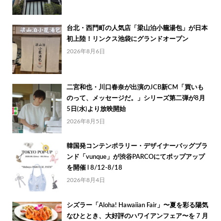
台北・西門町の人気店「梁山泊小籠湯包」が日本
初上陸！リンクス池袋にグランドオープン
2026年8月6日
二宮和也・川口春奈が出演のJCB新CM「買いも
のって、メッセージだ。」シリーズ第二弾が8月
5日(水)より放映開始
2026年8月5日
韓国発コンテンポラリー・デザイナーバッグブラ
ンド「vunque」が渋谷PARCOにてポップアップ
を開催 l 8/12-8/18
2026年8月4日
シズラー「Aloha! Hawaiian Fair」〜夏を彩る陽気
なひととき、大好評のハワイアンフェア〜を 7 月