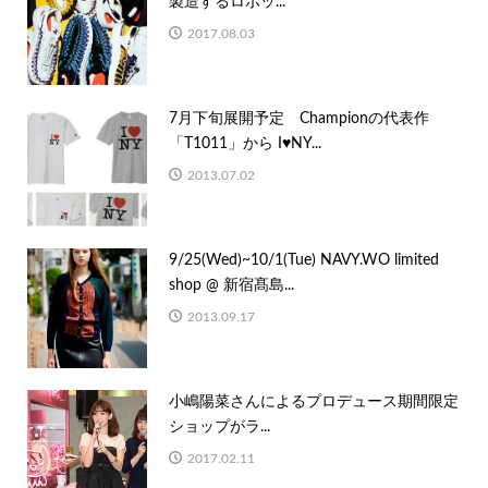
製造するロボッ...
2017.08.03
7月下旬展開予定 Championの代表作
「T1011」から I♥NY...
2013.07.02
9/25(Wed)~10/1(Tue) NAVY.WO limited
shop @ 新宿髙島...
2013.09.17
小嶋陽菜さんによるプロデュース期間限定
ショップがラ...
2017.02.11