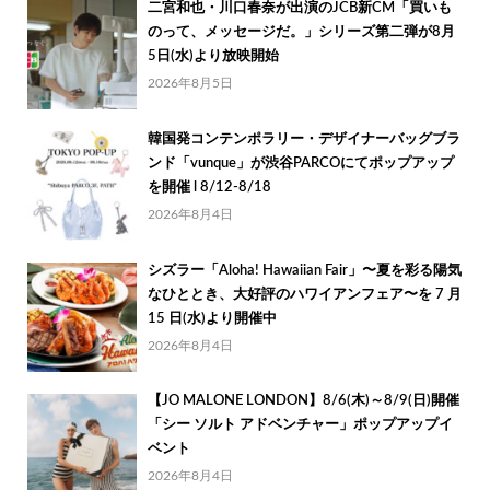
二宮和也・川口春奈が出演のJCB新CM「買いも
のって、メッセージだ。」シリーズ第二弾が8月
5日(水)より放映開始
2026年8月5日
韓国発コンテンポラリー・デザイナーバッグブラ
ンド「vunque」が渋谷PARCOにてポップアップ
を開催 l 8/12-8/18
2026年8月4日
シズラー「Aloha! Hawaiian Fair」〜夏を彩る陽気
なひととき、大好評のハワイアンフェア〜を 7 月
15 日(水)より開催中
2026年8月4日
【JO MALONE LONDON】8/6(木)～8/9(日)開催
「シー ソルト アドベンチャー」ポップアップイ
ベント
2026年8月4日