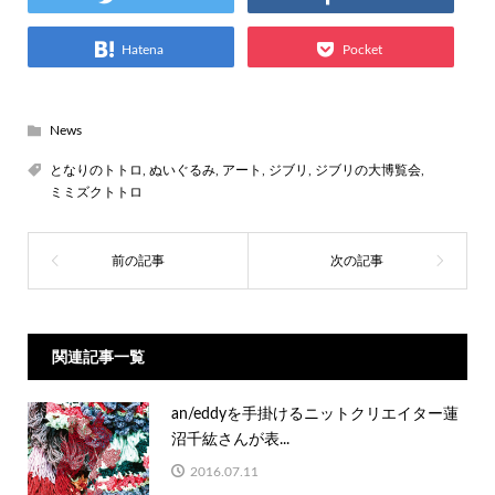
Hatena
Pocket
News
となりのトトロ
,
ぬいぐるみ
,
アート
,
ジブリ
,
ジブリの大博覧会
,
ミミズクトトロ
関連記事一覧
an/eddyを手掛けるニットクリエイター蓮
沼千紘さんが表...
2016.07.11