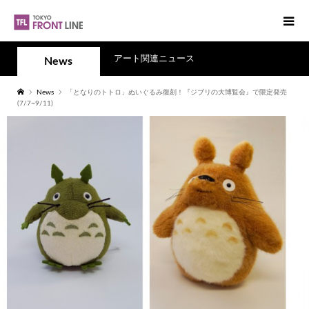
アート関連ニュース
News
News
「となりのトトロ」ぬいぐるみ復刻！『ジブリの大博覧会』で限定発売
(7/7~9/11)