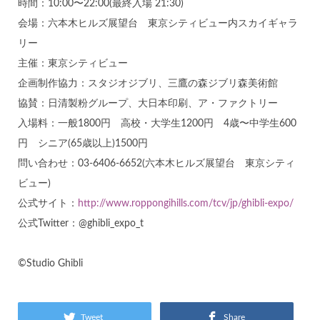
時間：10:00〜22:00(最終入場 21:30)
会場：六本木ヒルズ展望台 東京シティビュー内スカイギャラ
リー
主催：東京シティビュー
企画制作協力：スタジオジブリ、三鷹の森ジブリ森美術館
協賛：日清製粉グループ、大日本印刷、ア・ファクトリー
入場料：一般1800円 高校・大学生1200円 4歳〜中学生600
円 シニア(65歳以上)1500円
問い合わせ：03-6406-6652(六本木ヒルズ展望台 東京シティ
ビュー)
公式サイト：
http://www.roppongihills.com/tcv/jp/ghibli-expo/
公式Twitter：@ghibli_expo_t
©Studio Ghibli
Tweet
Share