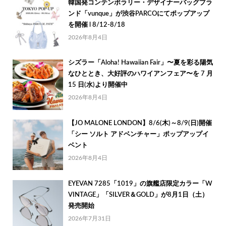
韓国発コンテンポラリー・デザイナーバッグブラ
ンド「vunque」が渋谷PARCOにてポップアップ
を開催 l 8/12-8/18
2026年8月4日
シズラー「Aloha! Hawaiian Fair」〜夏を彩る陽気
なひととき、大好評のハワイアンフェア〜を 7 月
15 日(水)より開催中
2026年8月4日
【JO MALONE LONDON】8/6(木)～8/9(日)開催
「シー ソルト アドベンチャー」ポップアップイ
ベント
2026年8月4日
EYEVAN 7285「1019」の旗艦店限定カラー「W
VINTAGE」「SILVER＆GOLD」が8月1日（土）
発売開始
2026年7月31日