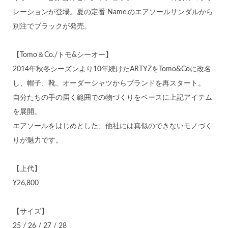
レーションが登場。夏の定番 Name.のエアソールサンダルから
別注でブラックが発売。
【Tomo＆Co./トモ&シーオー】
2014年秋冬シーズンより10年続けたARTYZをTomo&Coに改名
し、帽子、靴、オーダーシャツからブランドを再スタート。
自分たちの手の届く範囲での物づくりをベースに上記アイテム
を展開。
エアソールをはじめとした、他社には真似のできないモノづく
りが魅力です。
【上代】
¥26,800
【サイズ】
25 / 26 / 27 / 28