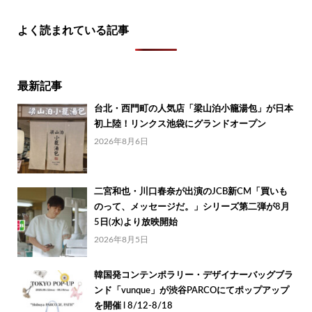
よく読まれている記事
最新記事
台北・西門町の人気店「梁山泊小籠湯包」が日本
初上陸！リンクス池袋にグランドオープン
2026年8月6日
二宮和也・川口春奈が出演のJCB新CM「買いも
のって、メッセージだ。」シリーズ第二弾が8月
5日(水)より放映開始
2026年8月5日
韓国発コンテンポラリー・デザイナーバッグブラ
ンド「vunque」が渋谷PARCOにてポップアップ
を開催 l 8/12-8/18