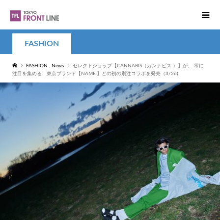
FASHION
FASHION
,
News
セレクトショップ【CANNABIS（カンナビス ）】が、 常に
注目を集める、東京ブランド【NAME.】との初の別注コラボを発売（3/26)