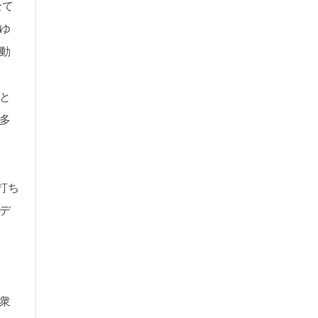
全て
ゆ
動
と
多
打ち
デ
衆