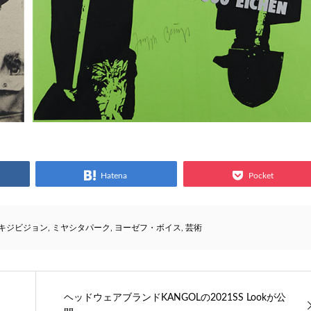
Hatena
Pocket
キジビジョン
,
ミヤシタパーク
,
ヨーゼフ・ボイス
,
芸術
ヘッドウェアブランドKANGOLの2021SS Lookが公