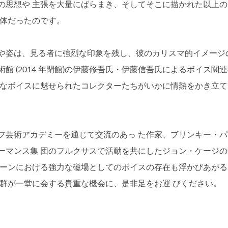
の思想や 主張を大量にばらまき、そしてそこに描かれた以上の
媒体だったのです。
や姿は、見る者に強烈な印象を残し、彼のカリスマ的イメージ
 (2014 年閉館)の伊藤修吾氏・伊藤信吾氏によるボイス関
んなボイスに魅せられたコレクターたちがいかに情熱をかき立て
フ芸術アカデミーを通じて交流のあっ た作家、ブリンキー・パ
ーマンス集 団のフルクサスで活動を共にしたジョン・ケージの
シーンにおける強力な磁場としてのボイスの存在も浮かびあがる
群が一堂に会する貴重な機会に、是非足をお運 びください。