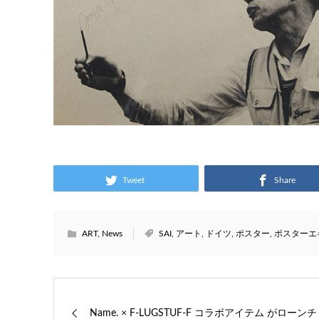
Tweet
Share
ART
,
News
SAI
,
アート
,
ドイツ
,
ポスター
,
ポスターエ
Name. × F-LUGSTUF-F コラボアイテム がローンチ