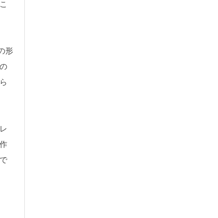
こ
の形
連の
ら
レ
作
で