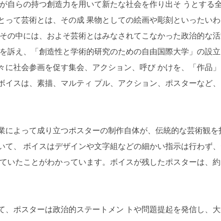
間が自らの持つ創造力を用いて新たな社会を作り出そ うとする
とって芸術とは、その成 果物としての絵画や彫刻といったいわ
 その中には、およそ芸術とはみなされてこなかった政治的な活
現を訴え、「創造性と学術的研究のための自由国際大学」の設立
々に社会参画を促す集会、アクション、呼び かけを、「作品」
ボイスは、素描、マルティ プル、アクション、ポスターなど、
業によって成り立つポスターの制作自体が、伝統的な芸術観を
いて、 ボイスはデザインや文字組などの細かい指示は行わず、
せていたことがわかっています。ボイスが残したポスターは、約
て、ポスターは政治的ステートメン トや問題提起を発信し、大