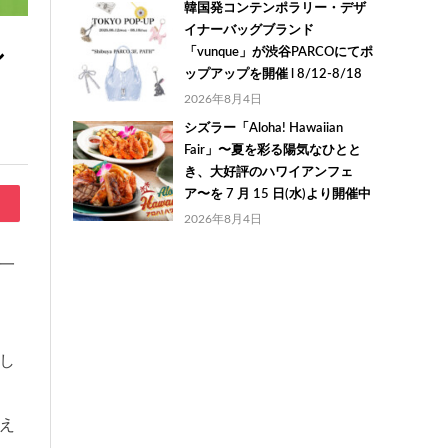
韓国発コンテンポラリー・デザ
イナーバッグブランド
シ
「vunque」が渋谷PARCOにてポ
ップアップを開催 l 8/12-8/18
2026年8月4日
シズラー「Aloha! Hawaiian
Fair」〜夏を彩る陽気なひとと
き、大好評のハワイアンフェ
ア〜を 7 月 15 日(水)より開催中
2026年8月4日
の一
し
え