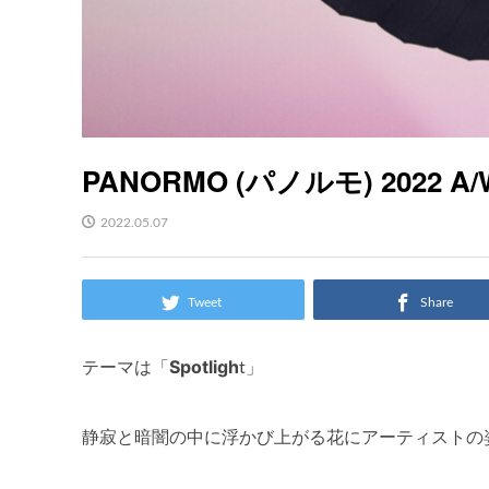
PANORMO (パノルモ) 2022 A
2022.05.07
Tweet
Share
Spotligh
テーマは「
t」
静寂と暗闇の中に浮かび上がる花にアーティストの