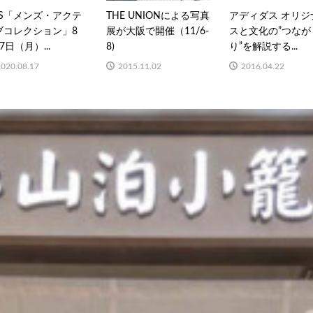
OS「メンズ・アクテ
THE UNIONによる写真
アディダス オリジ
ブコレクション」8
展が大阪で開催（11/6-
スと文化の”つなが
7日（月）...
8)
り”を解説する...
2020.08.17
2015.11.02
2016.04.22