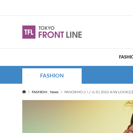
FASHI
FASHION
FASHION
,
News
PANORMO (パノルモ) 2022 A/W LOOK公