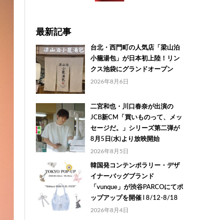
最新記事
台北・西門町の人気店「梁山泊
小籠湯包」が日本初上陸！リン
クス池袋にグランドオープン
2026年8月6日
二宮和也・川口春奈が出演の
JCB新CM「買いものって、メッ
セージだ。」シリーズ第二弾が
8月5日(水)より放映開始
2026年8月5日
韓国発コンテンポラリー・デザ
イナーバッグブランド
「vunque」が渋谷PARCOにてポ
ップアップを開催 l 8/12-8/18
2026年8月4日