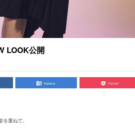
/W LOOK公開
Hatena
Pocket
姿を重ねて。