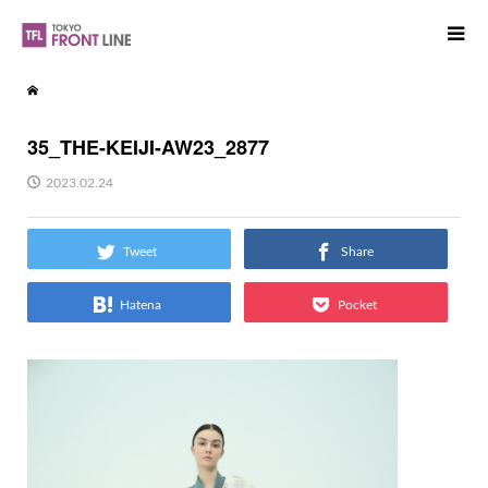
35_THE-KEIJI-AW23_2877
2023.02.24
Tweet
Share
Hatena
Pocket