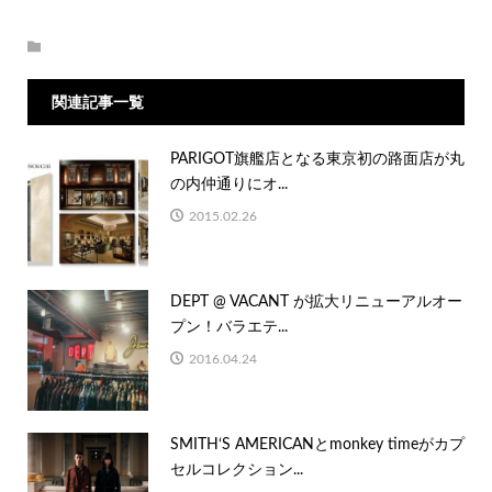
関連記事一覧
PARIGOT旗艦店となる東京初の路面店が丸
の内仲通りにオ...
2015.02.26
DEPT @ VACANT が拡大リニューアルオー
プン！バラエテ...
2016.04.24
SMITH‘S AMERICANとmonkey timeがカプ
セルコレクション...