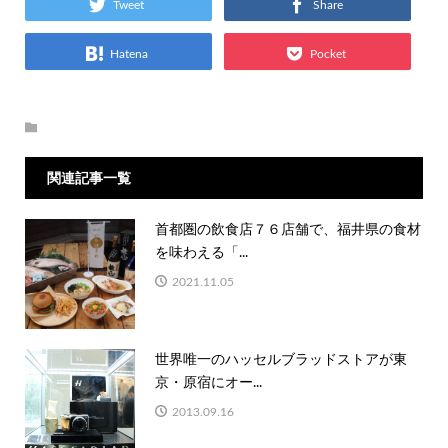
Tweet
Share
Hatena
Pocket
関連記事一覧
首都圏の飲食店７６店舗で、福井県の食材
を味わえる「...
2021.11.05
世界唯一のハッセルブラッドストアが東
京・原宿にオー...
2013.09.16