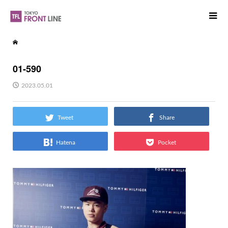
01-590
2023.05.01
Tweet
Share
Hatena
Pocket