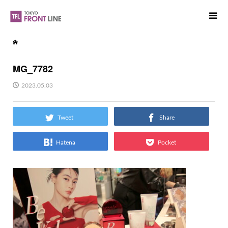
MG_7782
2023.05.03
Tweet
Share
Hatena
Pocket