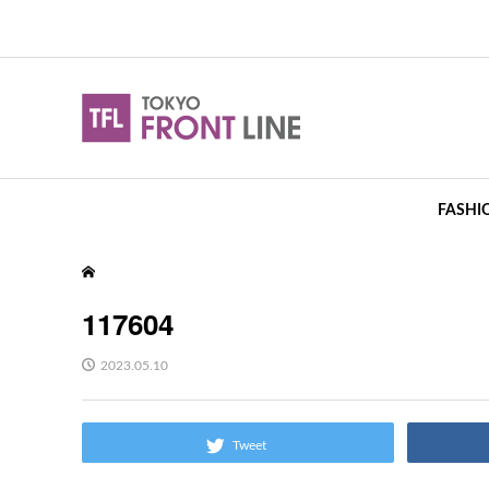
FASHI
117604
2023.05.10
Tweet