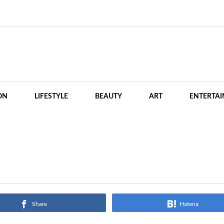
ON
LIFESTYLE
BEAUTY
ART
ENTERTA
Share
Hatena