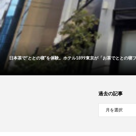
日本茶で“ととの寝”を体験。ホテル1899東京が「お茶でととの寝プ..
過去の記事