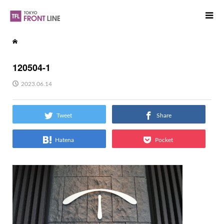
120504-1
2023.06.14
Tweet
Share
Hatena
Pocket