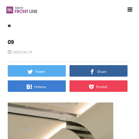
09
2023.06.19
Tweet
Share
Hatena
Pocket