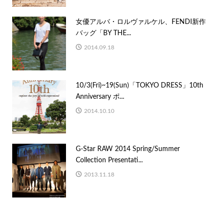
女優アルバ・ロルヴァルケル、FENDI新作
バッグ「BY THE...
2014.09.18
10/3(Fri)~19(Sun)「TOKYO DRESS」10th
Anniversary ポ...
2014.10.10
G-Star RAW 2014 Spring/Summer
Collection Presentati...
2013.11.18