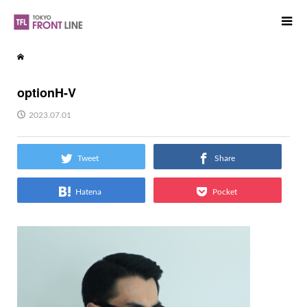
optionH-V
2023.07.01
Tweet
Share
Hatena
Pocket