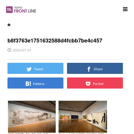
b8f3763e1751632588d4fcbb7be4c457
2023.07.19
Tweet
Share
Hatena
Pocket