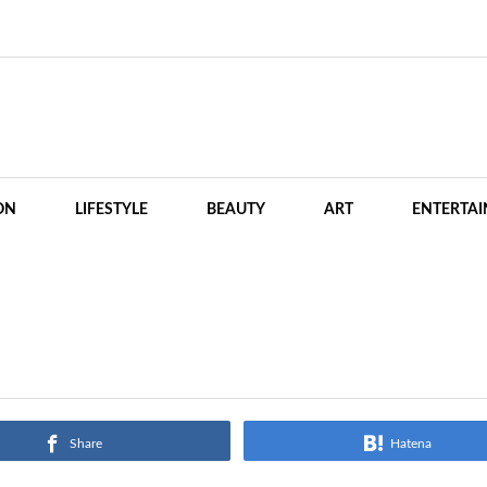
ON
LIFESTYLE
BEAUTY
ART
ENTERTA
Share
Hatena