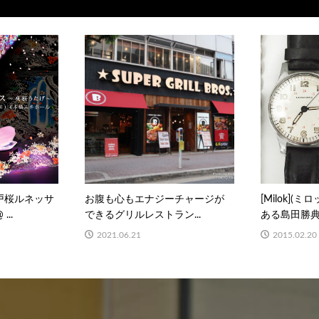
) 江戸桜ルネッサ
お腹も心もエナジーチャージが
[Milok](
..
できるグリルレストラン...
ある島田勝典が
2021.06.21
2015.02.20