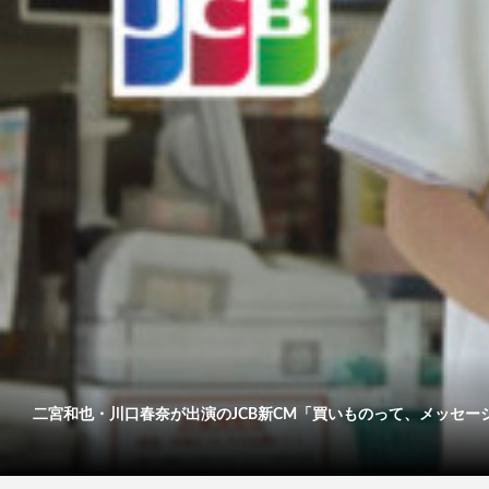
二宮和也・川口春奈が出演のJCB新CM「買いものって、メッセージだ