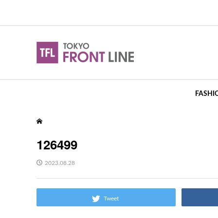
FASHI
126499
2023.08.28
Tweet