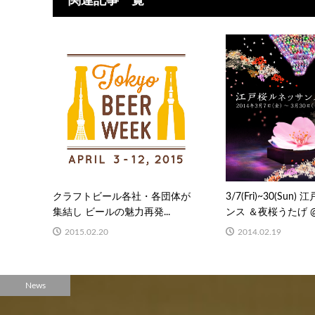
クラフトビール各社・各団体が
3/7(Fri)~30(Sun
集結し ビールの魅力再発...
ンス ＆夜桜うたげ @ .
2015.02.20
2014.02.19
News