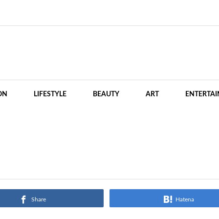
ON
LIFESTYLE
BEAUTY
ART
ENTERTA
Share
Hatena