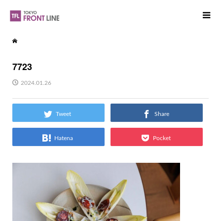
7723
2024.01.26
Tweet
Share
Hatena
Pocket