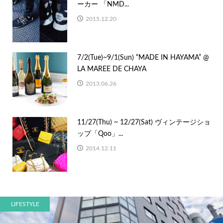
ーカー 「NMD...
2015.12.20
7/2(Tue)~9/1(Sun) “MADE IN HAYAMA” @
LA MAREE DE CHAYA
2013.06.26
11/27(Thu) ~ 12/27(Sat) ヴィンテージショ
ップ「Qoo」...
2014.12.11
LIFESTYLE