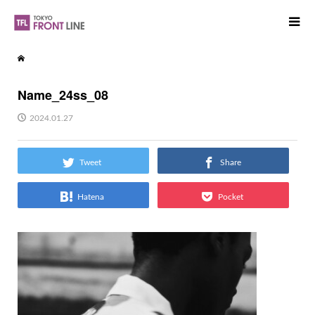
Name_24ss_08
2024.01.27
Tweet
Share
Hatena
Pocket