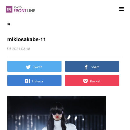
mikiosakabe-11
2024.03.18
Tweet
Share
Hatena
Pocket