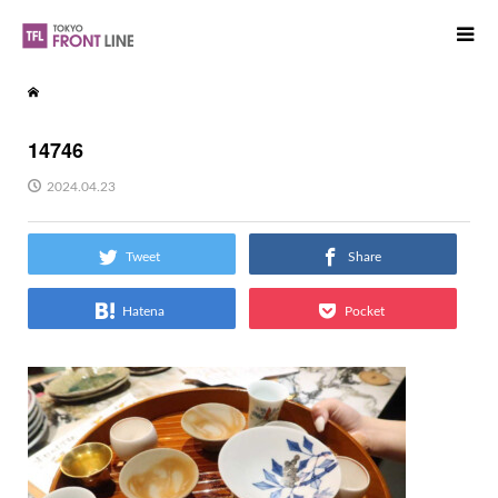
14746
2024.04.23
Tweet
Share
Hatena
Pocket