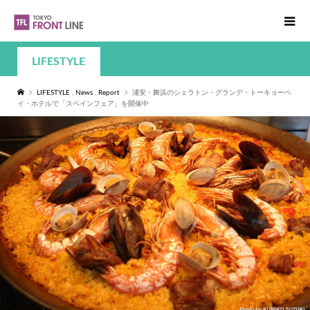
LIFESTYLE
LIFESTYLE
,
News
,
Report
浦安・舞浜のシェラトン・グランデ・トーキョーベ
イ・ホテルで「スペインフェア」を開催中