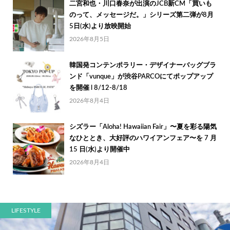
二宮和也・川口春奈が出演のJCB新CM「買いも
のって、メッセージだ。」シリーズ第二弾が8月
5日(水)より放映開始
2026年8月5日
韓国発コンテンポラリー・デザイナーバッグブラ
ンド「vunque」が渋谷PARCOにてポップアップ
を開催 l 8/12-8/18
2026年8月4日
シズラー「Aloha! Hawaiian Fair」〜夏を彩る陽気
なひととき、大好評のハワイアンフェア〜を 7 月
15 日(水)より開催中
2026年8月4日
LIFESTYLE