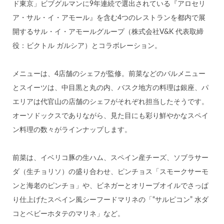
ド東京」ビブグルマンに9年連続で選出されている『アロセリ
ア・サル・イ・アモール』を含む4つのレストランを都内で展
開するサル・イ・アモールグループ（株式会社V&K 代表取締
役：ビクトル ガルシア）とコラボレーション。
メニューは、4店舗のシェフが監修。前菜などのバルメニュー
とスイーツは、中目黒と丸の内、バスク地方の料理は銀座、パ
エリアは代官山の店舗のシェフがそれぞれ担当したそうです。
オーソドックスでありながら、見た目にも彩り鮮やかなスペイ
ン料理の数々がラインナップします。
前菜は、イベリコ豚の生ハム、スペイン産チーズ、ソブラサー
ダ（生チョリソ）の盛り合わせ、ピンチョス「スモークサーモ
ンと海老のピンチョ」や、ビネガーとオリーブオイルでさっぱ
り仕上げたスペイン風シーフードマリネの「“サルピコン” 水ダ
コとベビーホタテのマリネ」など。