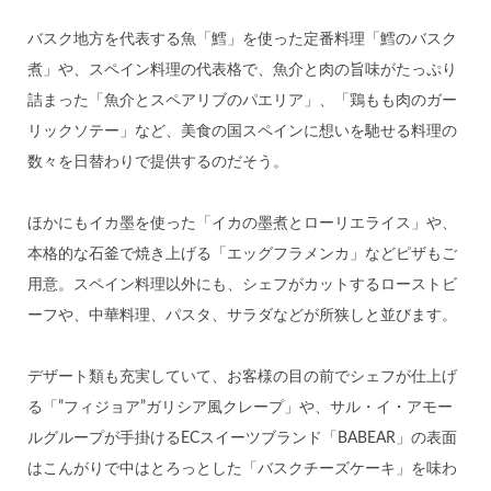
バスク地方を代表する魚「鱈」を使った定番料理「鱈のバスク
煮」や、スペイン料理の代表格で、魚介と肉の旨味がたっぷり
詰まった「魚介とスペアリブのパエリア」、「鶏もも肉のガー
リックソテー」など、美食の国スペインに想いを馳せる料理の
数々を日替わりで提供するのだそう。
ほかにもイカ墨を使った「イカの墨煮とローリエライス」や、
本格的な石釜で焼き上げる「エッグフラメンカ」などピザもご
用意。スペイン料理以外にも、シェフがカットするローストビ
ーフや、中華料理、パスタ、サラダなどが所狭しと並びます。
デザート類も充実していて、お客様の目の前でシェフが仕上げ
る「”フィジョア”ガリシア風クレープ」や、サル・イ・アモー
ルグループが手掛けるECスイーツブランド「BABEAR」の表面
はこんがりで中はとろっとした「バスクチーズケーキ」を味わ