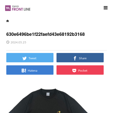
630e6496be1f22faefd43e68192b3168
2024.05.25
Tweet
Share
Hatena
Pocket