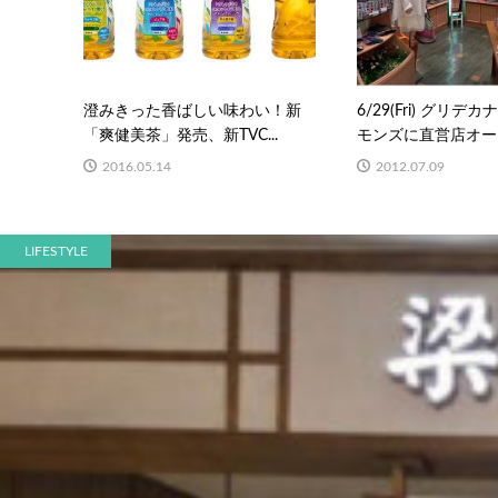
澄みきった香ばしい味わい！新
6/29(Fri) グリデ
「爽健美茶」発売、新TVC...
モンズに直営店オープ.
2016.05.14
2012.07.09
LIFESTYLE