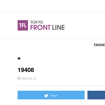
FASHI
19408
2024.06.13
Tweet