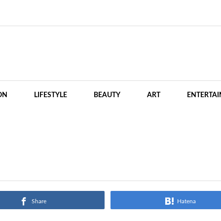
ON
LIFESTYLE
BEAUTY
ART
ENTERTA
Share
Hatena