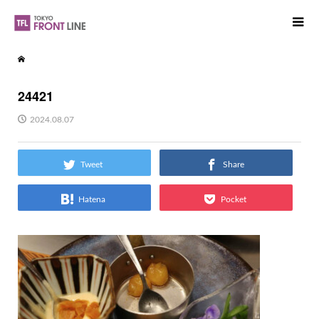
24421
2024.08.07
Tweet
Share
Hatena
Pocket