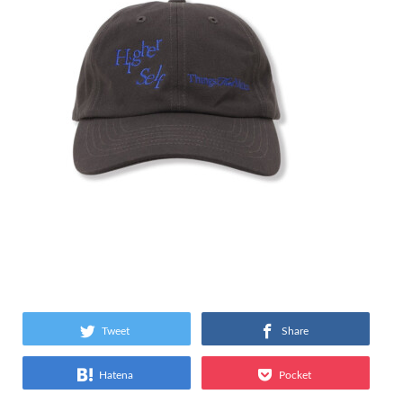
Tweet
Share
Hatena
Pocket