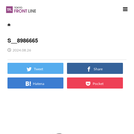
S__8986665
2024.08.26
Tweet
Share
Hatena
Pocket