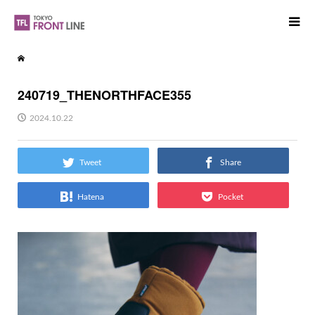
240719_THENORTHFACE355
2024.10.22
Tweet
Share
Hatena
Pocket