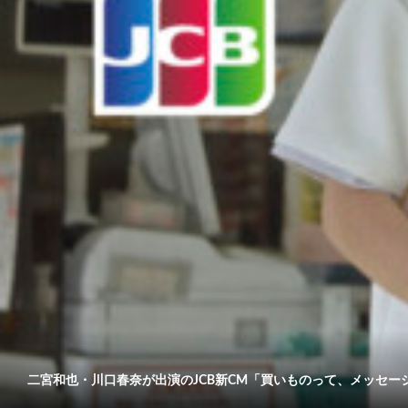
二宮和也・川口春奈が出演のJCB新CM「買いものって、メッセージだ