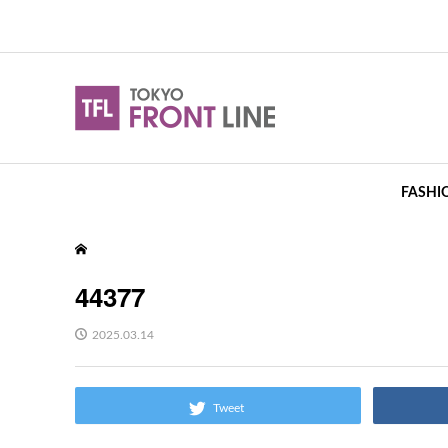
FASHI
44377
2025.03.14
Tweet