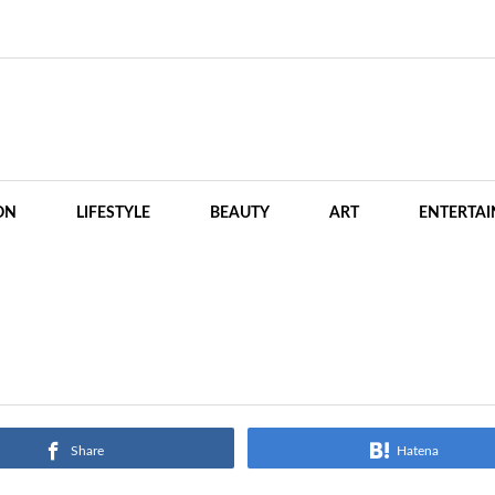
ON
LIFESTYLE
BEAUTY
ART
ENTERTA
Share
Hatena