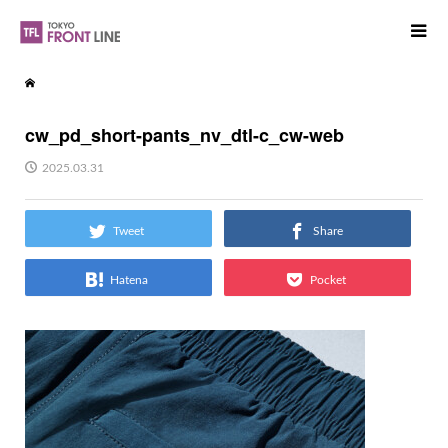
cw_pd_short-pants_nv_dtl-c_cw-web
2025.03.31
Tweet
Share
Hatena
Pocket