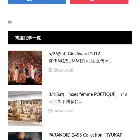
関連記事一覧
5/26(Sat) GirlsAward 2012
SPRING/SUMMER at 国立代々...
2012.05.28
3/1(Sat) 「axes femme POETIQUE」アミ
ュエスト博多に...
2014.03.02
PARANOID 24SS Collection “RYUKAI”