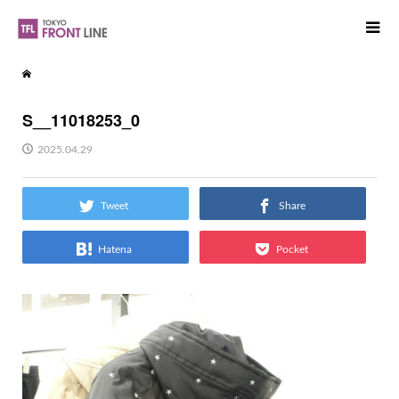
S__11018253_0
2025.04.29
Tweet
Share
Hatena
Pocket